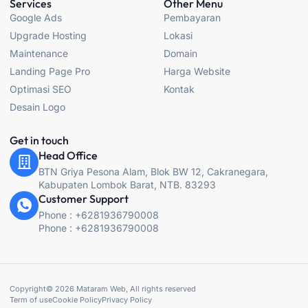
Services
Other Menu
o
g
e
b
Google Ads
Pembayaran
o
r
r
e
k
a
Upgrade Hosting
Lokasi
-
m
f
Maintenance
Domain
Landing Page Pro
Harga Website
Optimasi SEO
Kontak
Desain Logo
Get in touch
Head Office
BTN Griya Pesona Alam, Blok BW 12, Cakranegara,
Kabupaten Lombok Barat, NTB. 83293
Customer Support
Phone : +6281936790008
Phone : +6281936790008
Copyright© 2026 Mataram Web, All rights reserved
Term of use
Cookie Policy
Privacy Policy