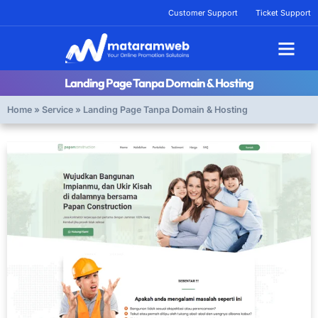
Lewati
Customer Support
Ticket Support
ke
konten
Tentang Kami
Landing Page Tanpa Domain & Hosting
Home
»
Service
»
Landing Page Tanpa Domain & Hosting