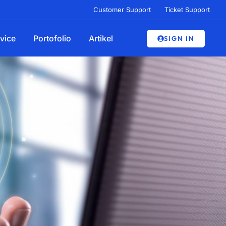
Customer Support
Ticket Support
vice
Portofolio
Artikel
SIGN IN