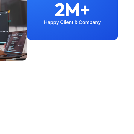
2M+
Happy Client & Company