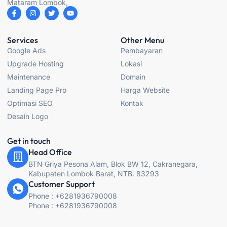
Mataram Lombok,
F
I
T
Y
a
n
w
o
c
s
i
u
e
t
t
t
b
a
t
u
Services
Other Menu
o
g
e
b
Google Ads
Pembayaran
o
r
r
e
k
a
Upgrade Hosting
Lokasi
-
m
f
Maintenance
Domain
Landing Page Pro
Harga Website
Optimasi SEO
Kontak
Desain Logo
Get in touch
Head Office
BTN Griya Pesona Alam, Blok BW 12, Cakranegara,
Kabupaten Lombok Barat, NTB. 83293
Customer Support
Phone : +6281936790008
Phone : +6281936790008