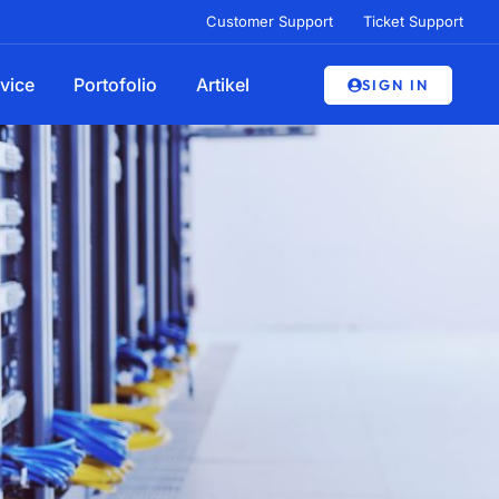
Customer Support
Ticket Support
vice
Portofolio
Artikel
SIGN IN