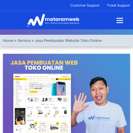
Lewati
Customer Support
Ticket Support
ke
konten
Tentang Kami
Home
»
Service
»
Jasa Pembuatan Website Toko Online