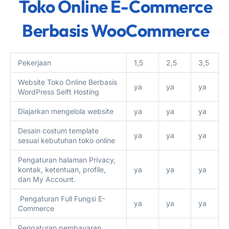
Toko Online E-Commerce
Berbasis WooCommerce
Pekerjaan
1,5
2,5
3,5
Website Toko Online Berbasis
ya
ya
ya
WordPress Selft Hosting
Diajarkan mengelola website
ya
ya
ya
Desain costum template
ya
ya
ya
sesuai kebutuhan toko online
Pengaturan halaman Privacy,
kontak, ketentuan, profile,
ya
ya
ya
dan My Account.
Pengaturan Full Fungsi E-
ya
ya
ya
Commerce
Pengaturan pembayaran