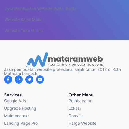
Jasa Pembuatan Website Portal Berita
Website Sales Mobil
Website Toko Online
Jasa pembuatan website profesional sejak tahun 2012 di Kota
Mataram Lombok,
F
I
T
Y
a
n
w
o
c
s
i
u
e
t
t
t
b
a
t
u
Services
Other Menu
o
g
e
b
Google Ads
Pembayaran
o
r
r
e
k
a
Upgrade Hosting
Lokasi
-
m
f
Maintenance
Domain
Landing Page Pro
Harga Website