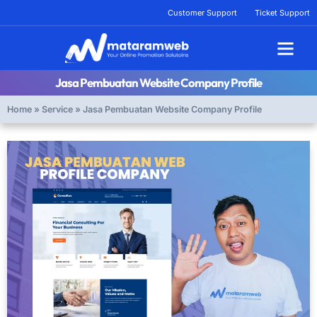
Lewati
Customer Support
Ticket Support
ke
konten
Tentang Kami
Jasa Pembuatan Website Company Profile
Home
»
Service
»
Jasa Pembuatan Website Company Profile