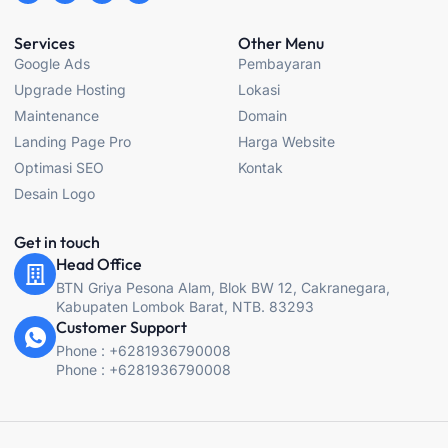
c
s
i
u
e
t
t
t
b
a
t
u
Services
Other Menu
o
g
e
b
Google Ads
Pembayaran
o
r
r
e
k
a
Upgrade Hosting
Lokasi
-
m
f
Maintenance
Domain
Landing Page Pro
Harga Website
Optimasi SEO
Kontak
Desain Logo
Get in touch
Head Office
BTN Griya Pesona Alam, Blok BW 12, Cakranegara,
Kabupaten Lombok Barat, NTB. 83293
Customer Support
Phone : +6281936790008
Phone : +6281936790008