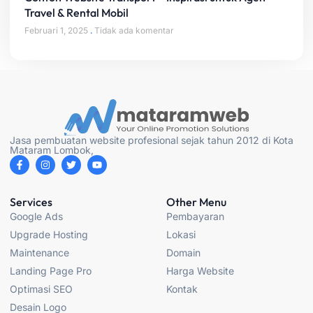
Travel & Rental Mobil
Februari 1, 2025
Tidak ada komentar
Jasa pembuatan website profesional sejak tahun 2012 di Kota
Mataram Lombok,
F
I
T
Y
a
n
w
o
c
s
i
u
e
t
t
t
b
a
t
u
Services
Other Menu
o
g
e
b
Google Ads
Pembayaran
o
r
r
e
k
a
Upgrade Hosting
Lokasi
-
m
f
Maintenance
Domain
Landing Page Pro
Harga Website
Optimasi SEO
Kontak
Desain Logo