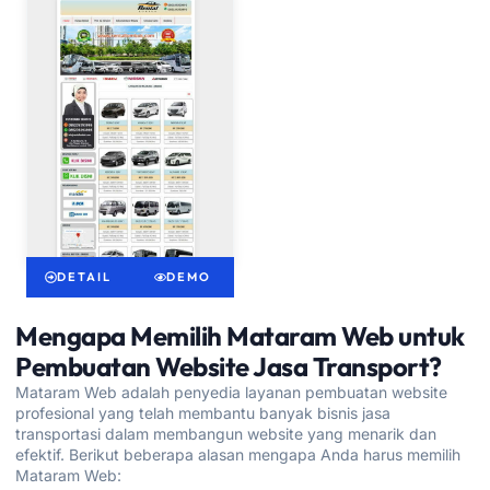
DETAIL
DEMO
Mengapa Memilih Mataram Web untuk
Pembuatan Website Jasa Transport?
Mataram Web adalah penyedia layanan pembuatan website
profesional yang telah membantu banyak bisnis jasa
transportasi dalam membangun website yang menarik dan
efektif. Berikut beberapa alasan mengapa Anda harus memilih
Mataram Web: