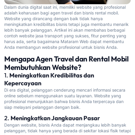
Dalam dunia digital saat ini, memiliki website yang profesional
adalah keharusan bagi agen travel dan bisnis rental mobil.
Website yang dirancang dengan baik tidak hanya
meningkatkan kredibilitas bisnis tetapi juga membantu menarik
lebih banyak pelanggan. Artikel ini akan membahas berbagai
contoh website jasa transport yang sukses, fitur penting yang
harus ada, serta bagaimana Mataram Web dapat membantu
Anda membangun website profesional untuk bisnis Anda.
Mengapa Agen Travel dan Rental Mobil
Membutuhkan Website?
1.
Meningkatkan Kredibilitas dan
Kepercayaan
Di era digital, pelanggan cenderung mencari informasi secara
online sebelum menggunakan suatu layanan. Website yang
profesional menunjukkan bahwa bisnis Anda terpercaya dan
siap melayani pelanggan dengan baik.
2.
Meningkatkan Jangkauan Pasar
Dengan website, bisnis Anda dapat menjangkau lebih banyak
pelanggan, tidak hanya yang berada di sekitar lokasi fisik tetapi