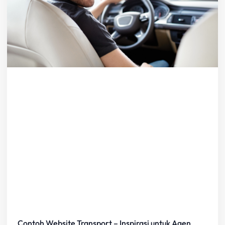
Contoh Website Transport – Inspirasi untuk Agen