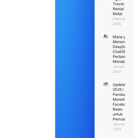
Travel &
Rental
Mobil
Februari 1,
2025
Mana yang
Menang:
DeepSeek VS
ChatGPT?
Perbandingan
Mendalam
Januari 30,
2025
Update
2025 !
Panduan
Monetisasi
Facebook
Reels
untuk
Pemula
Januari 29,
2025