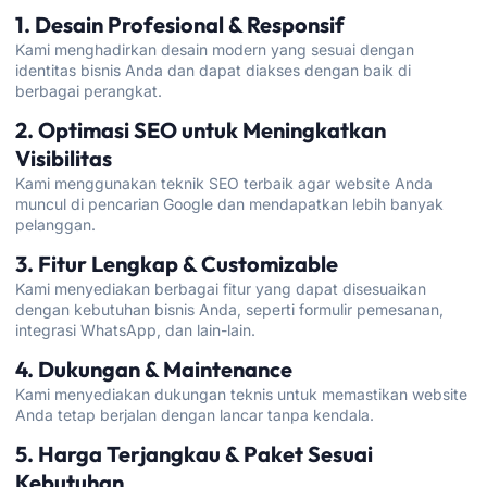
1. Desain Profesional & Responsif
Kami menghadirkan desain modern yang sesuai dengan
identitas bisnis Anda dan dapat diakses dengan baik di
berbagai perangkat.
2. Optimasi SEO untuk Meningkatkan
Visibilitas
Kami menggunakan teknik SEO terbaik agar website Anda
muncul di pencarian Google dan mendapatkan lebih banyak
pelanggan.
3. Fitur Lengkap & Customizable
Kami menyediakan berbagai fitur yang dapat disesuaikan
dengan kebutuhan bisnis Anda, seperti formulir pemesanan,
integrasi WhatsApp, dan lain-lain.
4. Dukungan & Maintenance
Kami menyediakan dukungan teknis untuk memastikan website
Anda tetap berjalan dengan lancar tanpa kendala.
5. Harga Terjangkau & Paket Sesuai
Kebutuhan