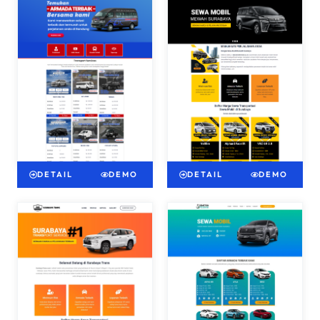
DETAIL
DEMO
DETAIL
DEMO