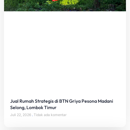
Jual Rumah Strategis di BTN Griya Pesona Madani
Selong, Lombok Timur
Juli 22, 2026
Tidak ada komentar