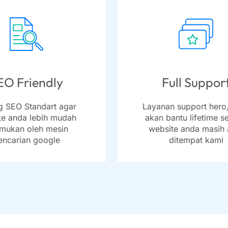
EO Friendly
Full Suppor
ng SEO Standart agar
Layanan support hero
te anda lebih mudah
akan bantu lifetime s
emukan oleh mesin
website anda masih a
encarian google
ditempat kami