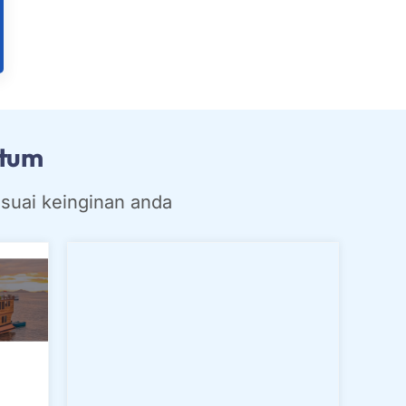
stum
esuai keinginan anda