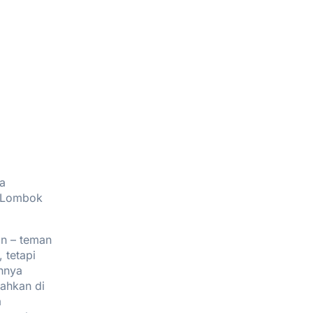
a
m Lombok
n – teman
 tetapi
innya
bahkan di
a