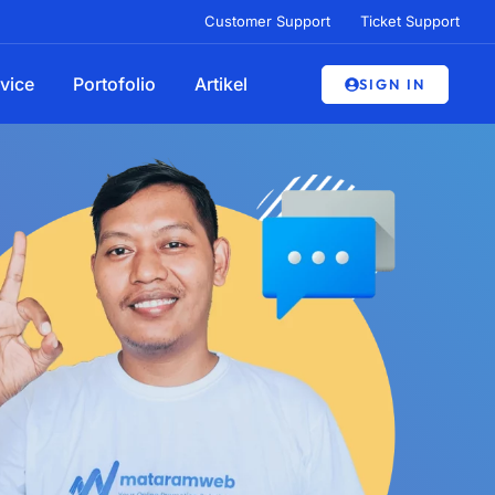
Customer Support
Ticket Support
vice
Portofolio
Artikel
SIGN IN