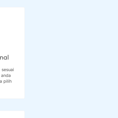
onal
l sesuai
 anda
 pilih