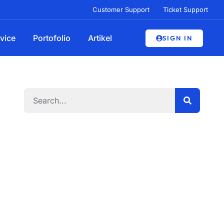
Customer Support
Ticket Support
vice
Portofolio
Artikel
SIGN IN
Search
Penawaran Terbatas
Dapatkan discount untuk
jasa pembuatan web