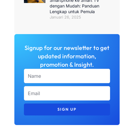
Smartphone ke Smart TV
dengan Mudah: Panduan
Lengkap untuk Pemula
Januari 26, 2025
Signup for our newsletter to get
updated information,
promotion & Insight.
Name
Email
SIGN UP