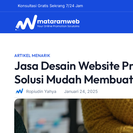
Lewati
Konsultasi Gratis Sekrang 7/24 Jam
ke
konten
ARTIKEL MENARIK
Jasa Desain Website Pr
Solusi Mudah Membuat
Ropiudin Yahya
Januari 24, 2025