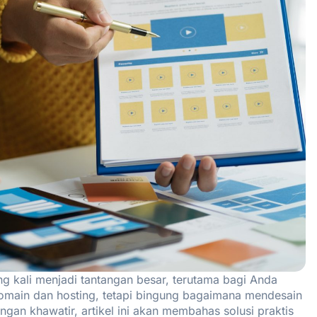
g kali menjadi tantangan besar, terutama bagi Anda
main dan hosting, tetapi bingung bagaimana mendesain
ngan khawatir, artikel ini akan membahas solusi praktis