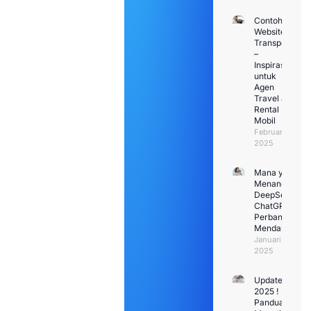
Contoh
Website
Transport
–
Inspirasi
untuk
Agen
Travel &
Rental
Mobil
Februari 1,
2025
Mana yang
Menang:
DeepSeek VS
ChatGPT?
Perbandingan
Mendalam
Januari 30,
2025
Update
2025 !
Panduan