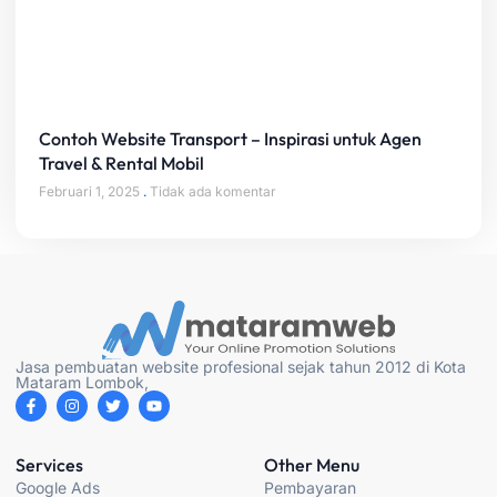
Contoh Website Transport – Inspirasi untuk Agen
Travel & Rental Mobil
Februari 1, 2025
Tidak ada komentar
Jasa pembuatan website profesional sejak tahun 2012 di Kota
Mataram Lombok,
F
I
T
Y
a
n
w
o
c
s
i
u
e
t
t
t
b
a
t
u
Services
Other Menu
o
g
e
b
Google Ads
Pembayaran
o
r
r
e