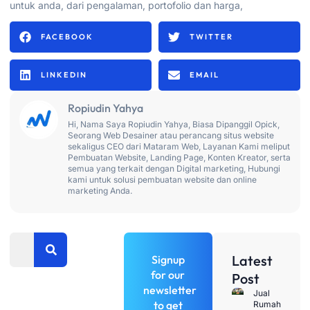
untuk anda, dari pengalaman, portofolio dan harga,
FACEBOOK
TWITTER
LINKEDIN
EMAIL
Ropiudin Yahya
Hi, Nama Saya Ropiudin Yahya, Biasa Dipanggil Opick,
Seorang Web Desainer atau perancang situs website
sekaligus CEO dari Mataram Web, Layanan Kami meliput
Pembuatan Website, Landing Page, Konten Kreator, serta
semua yang terkait dengan Digital marketing, Hubungi
kami untuk solusi pembuatan website dan online
marketing Anda.
Search
Latest
Signup
for our
Post
newsletter
Penawaran
Jual
to get
Rumah
Terbatas