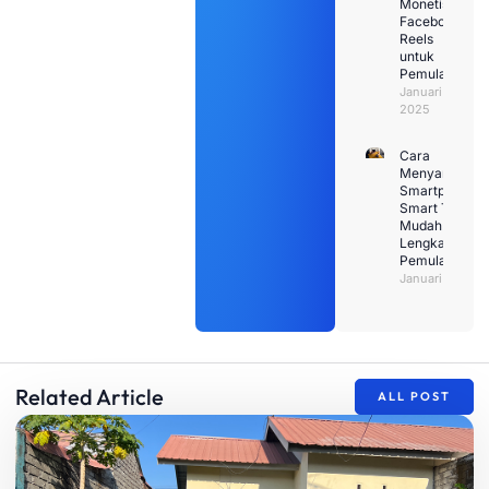
Monetisasi
Facebook
Reels
untuk
Pemula
Januari 29,
2025
Cara
Menyambung
Smartphone k
Smart TV den
Mudah: Pandu
Lengkap untu
Pemula
Januari 26, 20
Related Article
ALL POST