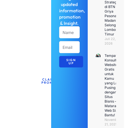
Strategis
updated
di BTN
Dapatkan
information,
Griya
discount
Pesona
promotion
Madani
untuk
& Insight.
Selong,
jasa
Name
Lombok
Timur
pembuatan
Juli 22,
web
Email
2026
untuk
bulan
Tempat
SIGN
Konsultasi
ini.
UP
Website
Gratis
untuk
Kamu
CLAIM
PROMO
yang Lagi
Pusing
dengan
Situs
Bisnis –
Mataram
Web Siap
Bantu!
November
21, 2025