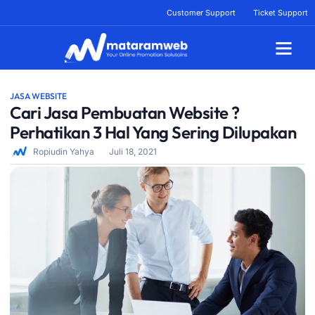
Lewati
Customer Support
Ticket Support
ke
konten
Tentang Kami
JASA WEBSITE
Cari Jasa Pembuatan Website ?
Perhatikan 3 Hal Yang Sering Dilupakan
Ropiudin Yahya
Juli 18, 2021