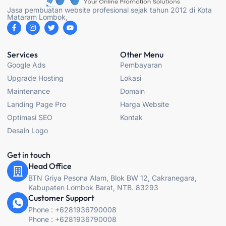
Jasa pembuatan website profesional sejak tahun 2012 di Kota
Mataram Lombok,
F
I
T
Y
a
n
w
o
c
s
i
u
e
t
t
t
b
a
t
u
Services
Other Menu
o
g
e
b
Google Ads
Pembayaran
o
r
r
e
k
a
Upgrade Hosting
Lokasi
-
m
f
Maintenance
Domain
Landing Page Pro
Harga Website
Optimasi SEO
Kontak
Desain Logo
Get in touch
Head Office
BTN Griya Pesona Alam, Blok BW 12, Cakranegara,
Kabupaten Lombok Barat, NTB. 83293
Customer Support
Phone : +6281936790008
Phone : +6281936790008