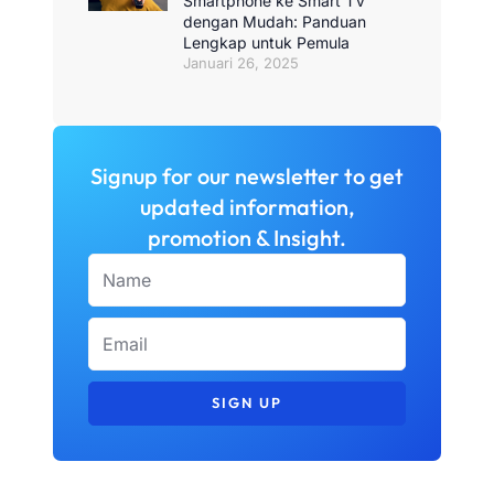
Smartphone ke Smart TV
dengan Mudah: Panduan
Lengkap untuk Pemula
Januari 26, 2025
Signup for our newsletter to get
updated information,
promotion & Insight.
Name
Email
SIGN UP