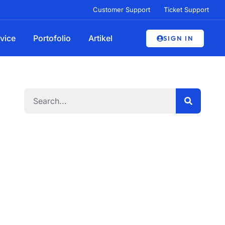
Customer Support
Ticket Support
vice
Portofolio
Artikel
SIGN IN
Search
Penawaran Terbatas
Dapatkan discount untuk
jasa pembuatan web