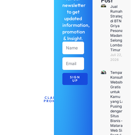
Post
newsletter
Penawaran
Jual
to get
Rumah
Terbatas
Strategis
updated
di BTN
Dapatkan
information,
Griya
discount
Pesona
promotion
Madani
untuk
& Insight.
Selong,
jasa
Name
Lombok
Timur
pembuatan
Juli 22,
web
Email
2026
untuk
bulan
Tempat
SIGN
Konsultasi
ini.
UP
Website
Gratis
untuk
Kamu
CLAIM
PROMO
yang Lagi
Pusing
dengan
Situs
Bisnis –
Mataram
Web Siap