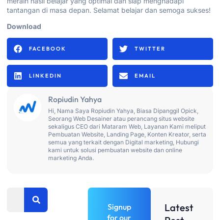
meraih hasil belajar yang optimal dan siap menghadapi
tantangan di masa depan. Selamat belajar dan semoga sukses!
Download
FACEBOOK
TWITTER
LINKEDIN
EMAIL
Ropiudin Yahya
Hi, Nama Saya Ropiudin Yahya, Biasa Dipanggil Opick,
Seorang Web Desainer atau perancang situs website
sekaligus CEO dari Mataram Web, Layanan Kami meliput
Pembuatan Website, Landing Page, Konten Kreator, serta
semua yang terkait dengan Digital marketing, Hubungi
kami untuk solusi pembuatan website dan online
marketing Anda.
Search
Latest
Signup
for our