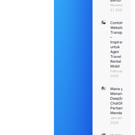
Bantu!
November
21, 2025
Contoh
Website
Transport
–
Inspirasi
untuk
Agen
Travel &
Rental
Mobil
Februari 1,
2025
Mana yang
Menang:
DeepSeek VS
ChatGPT?
Perbandingan
Mendalam
Januari 30,
2025