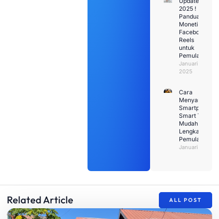
Update
2025 !
Panduan
Monetisasi
Facebook
Reels
untuk
Pemula
Januari 29,
2025
Cara
Menyambung
Smartphone k
Smart TV den
Mudah: Pandu
Lengkap untu
Pemula
Januari 26, 20
Related Article
ALL POST