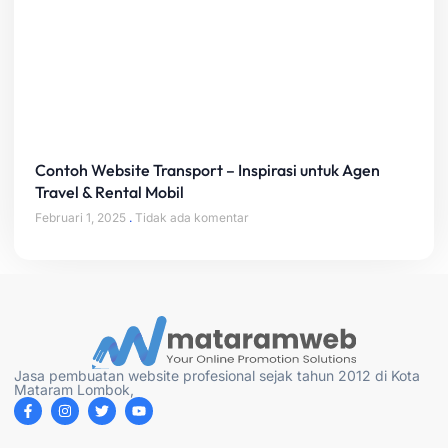
Contoh Website Transport – Inspirasi untuk Agen
Travel & Rental Mobil
Februari 1, 2025
Tidak ada komentar
Jasa pembuatan website profesional sejak tahun 2012 di Kota
Mataram Lombok,
F
I
T
Y
a
n
w
o
c
s
i
u
e
t
t
t