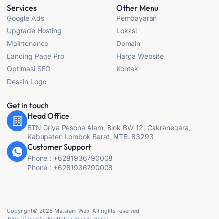
b
a
t
u
Services
Other Menu
o
g
e
b
Google Ads
Pembayaran
o
r
r
e
k
a
Upgrade Hosting
Lokasi
-
m
f
Maintenance
Domain
Landing Page Pro
Harga Website
Optimasi SEO
Kontak
Desain Logo
Get in touch
Head Office
BTN Griya Pesona Alam, Blok BW 12, Cakranegara,
Kabupaten Lombok Barat, NTB. 83293
Customer Support
Phone : +6281936790008
Phone : +6281936790008
Copyright© 2026 Mataram Web, All rights reserved
Term of use
Cookie Policy
Privacy Policy