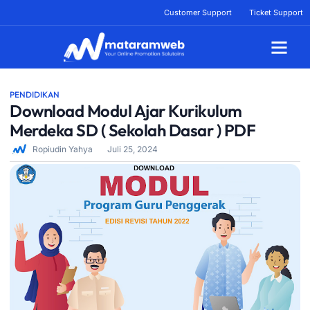
Lewati
Customer Support
Ticket Support
ke
konten
Tentang Kami
PENDIDIKAN
Download Modul Ajar Kurikulum
Merdeka SD ( Sekolah Dasar ) PDF
Ropiudin Yahya
Juli 25, 2024