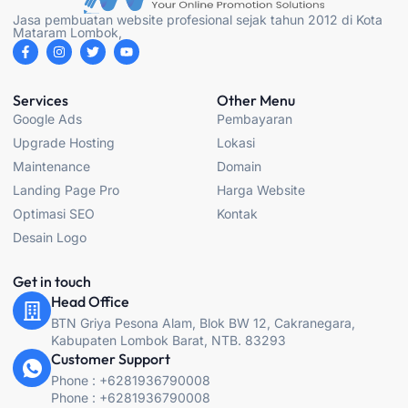
Jasa pembuatan website profesional sejak tahun 2012 di Kota
Mataram Lombok,
F
I
T
Y
a
n
w
o
c
s
i
u
e
t
t
t
b
a
t
u
Services
Other Menu
o
g
e
b
Google Ads
Pembayaran
o
r
r
e
k
a
Upgrade Hosting
Lokasi
-
m
f
Maintenance
Domain
Landing Page Pro
Harga Website
Optimasi SEO
Kontak
Desain Logo
Get in touch
Head Office
BTN Griya Pesona Alam, Blok BW 12, Cakranegara,
Kabupaten Lombok Barat, NTB. 83293
Customer Support
Phone : +6281936790008
Phone : +6281936790008