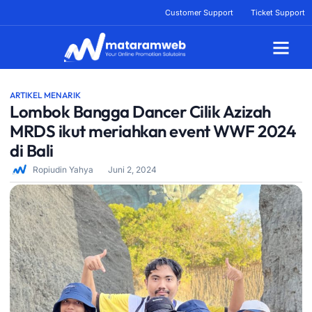
Lewati
Customer Support
Ticket Support
ke
konten
Tentang Kami
ARTIKEL MENARIK
Lombok Bangga Dancer Cilik Azizah
MRDS ikut meriahkan event WWF 2024
di Bali
Ropiudin Yahya
Juni 2, 2024