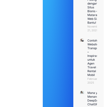
dengan
Situs
Bisnis –
Mataram
Web Siap
Bantu!
November
21, 2025
Contoh
Website
Transport
–
Inspirasi
untuk
Agen
Travel &
Rental
Mobil
Februari 1,
2025
Mana yang
Menang:
DeepSeek VS
ChatGPT?