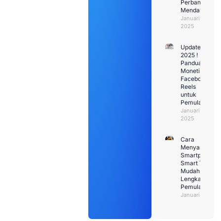
Perbandingan
Mendalam
Januari 30,
2025
Update
2025 !
Panduan
Monetisasi
Facebook
Reels
untuk
Pemula
Januari 29,
2025
Cara
Menyambung
Smartphone k
Smart TV den
Mudah: Pandu
Lengkap untu
Pemula
Januari 26, 20