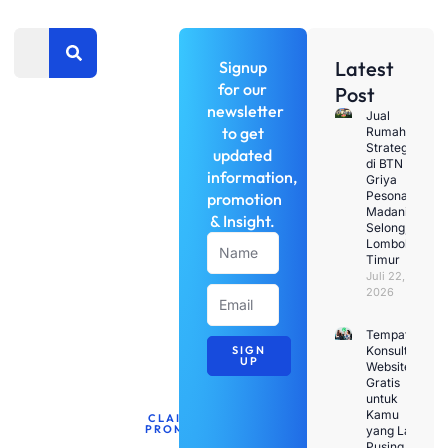
Search
Latest
Signup
for our
Post
newsletter
Penawaran
Jual
to get
Rumah
Terbatas
Strategis
updated
di BTN
Dapatkan
information,
Griya
discount
Pesona
promotion
Madani
untuk
& Insight.
Selong,
jasa
Name
Lombok
Timur
pembuatan
Juli 22,
web
Email
2026
untuk
bulan
Tempat
SIGN
Konsultasi
ini.
UP
Website
Gratis
untuk
Kamu
CLAIM
PROMO
yang Lagi
Pusing