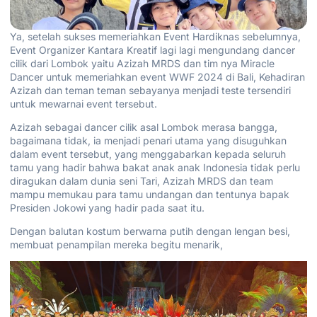
Ya, setelah sukses memeriahkan Event Hardiknas sebelumnya,
Event Organizer Kantara Kreatif lagi lagi mengundang dancer
cilik dari Lombok yaitu Azizah MRDS dan tim nya Miracle
Dancer untuk memeriahkan event WWF 2024 di Bali, Kehadiran
Azizah dan teman teman sebayanya menjadi teste tersendiri
untuk mewarnai event tersebut.
Azizah sebagai dancer cilik asal Lombok merasa bangga,
bagaimana tidak, ia menjadi penari utama yang disuguhkan
dalam event tersebut, yang menggabarkan kepada seluruh
tamu yang hadir bahwa bakat anak anak Indonesia tidak perlu
diragukan dalam dunia seni Tari, Azizah MRDS dan team
mampu memukau para tamu undangan dan tentunya bapak
Presiden Jokowi yang hadir pada saat itu.
Dengan balutan kostum berwarna putih dengan lengan besi,
membuat penampilan mereka begitu menarik,