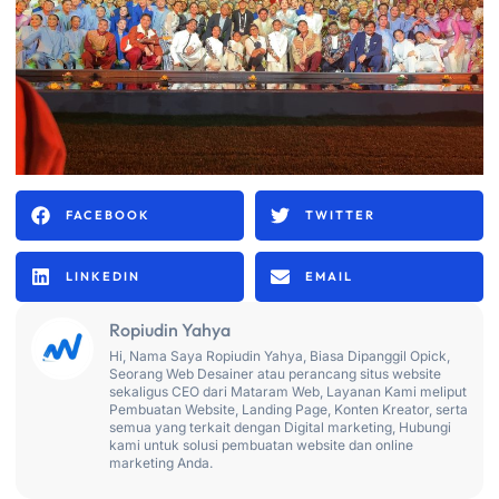
FACEBOOK
TWITTER
LINKEDIN
EMAIL
Ropiudin Yahya
Hi, Nama Saya Ropiudin Yahya, Biasa Dipanggil Opick,
Seorang Web Desainer atau perancang situs website
sekaligus CEO dari Mataram Web, Layanan Kami meliput
Pembuatan Website, Landing Page, Konten Kreator, serta
semua yang terkait dengan Digital marketing, Hubungi
kami untuk solusi pembuatan website dan online
marketing Anda.