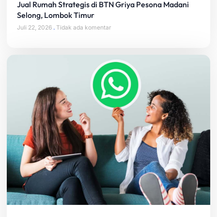
Jual Rumah Strategis di BTN Griya Pesona Madani
Selong, Lombok Timur
Juli 22, 2026
Tidak ada komentar