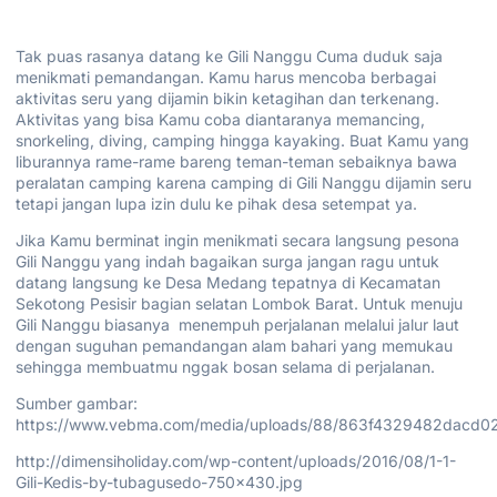
Tak puas rasanya datang ke Gili Nanggu Cuma duduk saja
menikmati pemandangan. Kamu harus mencoba berbagai
aktivitas seru yang dijamin bikin ketagihan dan terkenang.
Aktivitas yang bisa Kamu coba diantaranya memancing,
snorkeling, diving, camping hingga kayaking. Buat Kamu yang
liburannya rame-rame bareng teman-teman sebaiknya bawa
peralatan camping karena camping di Gili Nanggu dijamin seru
tetapi jangan lupa izin dulu ke pihak desa setempat ya.
Jika Kamu berminat ingin menikmati secara langsung pesona
Gili Nanggu yang indah bagaikan surga jangan ragu untuk
datang langsung ke Desa Medang tepatnya di Kecamatan
Sekotong Pesisir bagian selatan Lombok Barat. Untuk menuju
Gili Nanggu biasanya menempuh perjalanan melalui jalur laut
dengan suguhan pemandangan alam bahari yang memukau
sehingga membuatmu nggak bosan selama di perjalanan.
Sumber gambar:
https://www.vebma.com/media/uploads/88/863f4329482dacd0
http://dimensiholiday.com/wp-content/uploads/2016/08/1-1-
Gili-Kedis-by-tubagusedo-750×430.jpg