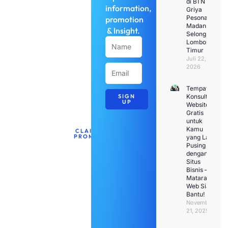
di BTN
Dapatkan
information,
Griya
discount
Pesona
promotion
Madani
untuk
& Insight.
Selong,
jasa
Name
Lombok
Timur
pembuatan
Juli 22,
web
Email
2026
untuk
bulan
Tempat
SIGN
Konsultasi
ini.
UP
Website
Gratis
untuk
Kamu
CLAIM
PROMO
yang Lagi
Pusing
dengan
Situs
Bisnis –
Mataram
Web Siap
Bantu!
November
21, 2025