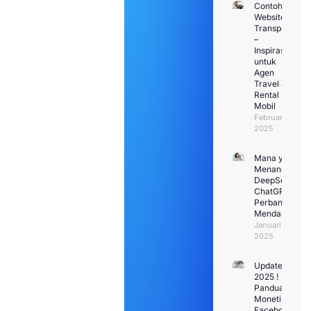
Contoh
Website
Transport
–
Inspirasi
untuk
Agen
Travel &
Rental
Mobil
Februari 1,
2025
Mana yang
Menang:
DeepSeek VS
ChatGPT?
Perbandingan
Mendalam
Januari 30,
2025
Update
2025 !
Panduan
Monetisasi
Facebook