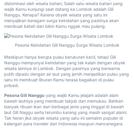
didominasi oleh wisata bahari, Salah satu wisata bahari yang
wajib Kamu kunjungi saat datang ke Lombok adalah Gili
Nanggu. Kenapa? Karena obyek wisata yang satu ini
menyajikan beragam surga keindahan yang pastinya akan
membuat betah dan bikin Kamu nggak mau pulang.
Pesona Keindahan Gili Nanggu Surga Wisata Lombok
Meskipun hanya berupa pulau berukuran kecil, tetapi Gili
Nanggu mempunyai keindahan yang tak kalah dengan obyek
wisata lainnya di Lombok. Dengan pasirnya yang berwarna
putih dipadu dengan air laut yang jernih menjadikan pulau yang
satu ini membuat liburan Kamu terasa bagaikan di pulau
pribadi.
Pesona Gili Nanggu
yang wajib Kamu jelajahi adalah alam
bawah lautnya yang membuat takjub dan memukau. Bahkan
banyak ribuan ikan dari berbagai jenis yang tinggal di bawah
laut Gili Naggu serta terumbu karang yang masih sangat alami.
Tak heran jika obyek wisata yang satu ini semakin populer di
kalangan para traveler dari Indonesia maupun mancanegara.