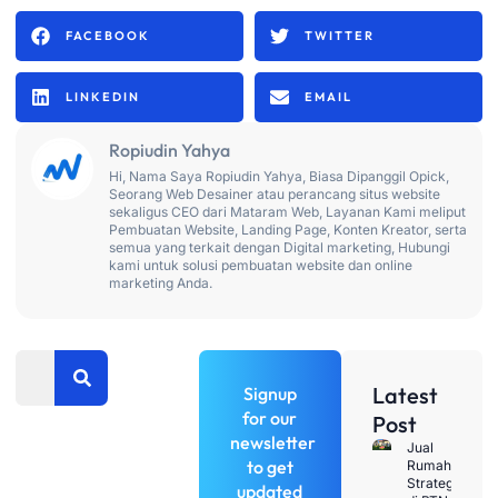
FACEBOOK
TWITTER
LINKEDIN
EMAIL
Ropiudin Yahya
Hi, Nama Saya Ropiudin Yahya, Biasa Dipanggil Opick,
Seorang Web Desainer atau perancang situs website
sekaligus CEO dari Mataram Web, Layanan Kami meliput
Pembuatan Website, Landing Page, Konten Kreator, serta
semua yang terkait dengan Digital marketing, Hubungi
kami untuk solusi pembuatan website dan online
marketing Anda.
Search
Latest
Signup
for our
Post
newsletter
Penawaran
Jual
to get
Rumah
Terbatas
Strategis
updated