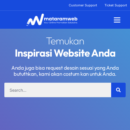
Lewati
Customer Support
Ticket Support
ke
konten
Tentang Kami
Temukan
Inspirasi Website Anda
Anda juga bisa request desain sesuai yang Anda
bututhkan, kami akan costum kan untuk Anda.
Search