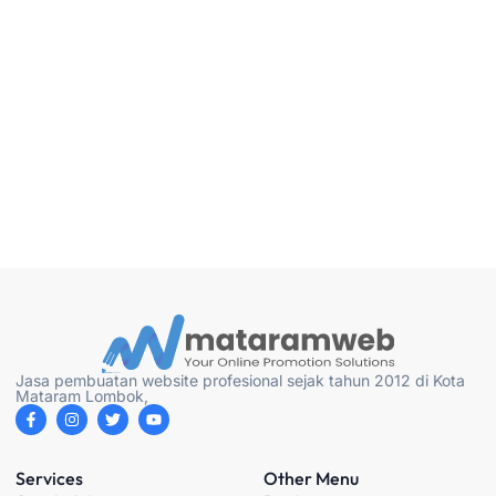
Jasa pembuatan website profesional sejak tahun 2012 di Kota
Mataram Lombok,
F
I
T
Y
a
n
w
o
c
s
i
u
e
t
t
t
b
a
t
u
Services
Other Menu
o
g
e
b