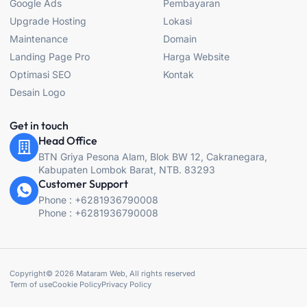
Google Ads
Pembayaran
o
r
r
e
k
a
Upgrade Hosting
Lokasi
-
m
f
Maintenance
Domain
Landing Page Pro
Harga Website
Optimasi SEO
Kontak
Desain Logo
Get in touch
Head Office
BTN Griya Pesona Alam, Blok BW 12, Cakranegara,
Kabupaten Lombok Barat, NTB. 83293
Customer Support
Phone : +6281936790008
Phone : +6281936790008
Copyright© 2026 Mataram Web, All rights reserved
Term of use
Cookie Policy
Privacy Policy