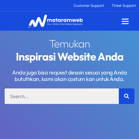
Lewati
Customer Support
Ticket Support
ke
konten
Tentang Kami
Temukan
Inspirasi Website Anda
Anda juga bisa request desain sesuai yang Anda
bututhkan, kami akan costum kan untuk Anda.
Search