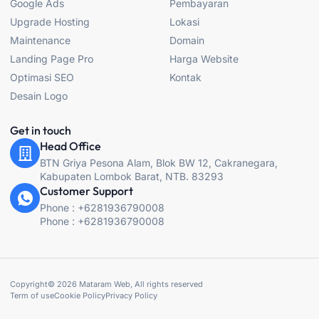
Google Ads
Pembayaran
o
r
r
e
k
a
Upgrade Hosting
Lokasi
-
m
f
Maintenance
Domain
Landing Page Pro
Harga Website
Optimasi SEO
Kontak
Desain Logo
Get in touch
Head Office
BTN Griya Pesona Alam, Blok BW 12, Cakranegara,
Kabupaten Lombok Barat, NTB. 83293
Customer Support
Phone : +6281936790008
Phone : +6281936790008
Copyright© 2026 Mataram Web, All rights reserved
Term of use
Cookie Policy
Privacy Policy