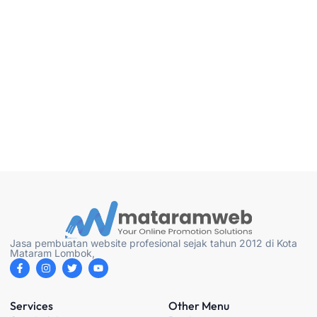
Jasa pembuatan website profesional sejak tahun 2012 di Kota
Mataram Lombok,
F
I
T
Y
a
n
w
o
c
s
i
u
e
t
t
t
b
a
t
u
Services
Other Menu
o
g
e
b