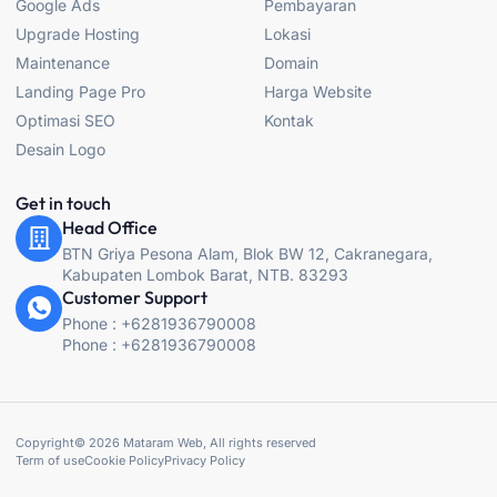
Google Ads
Pembayaran
o
r
r
e
k
a
Upgrade Hosting
Lokasi
-
m
f
Maintenance
Domain
Landing Page Pro
Harga Website
Optimasi SEO
Kontak
Desain Logo
Get in touch
Head Office
BTN Griya Pesona Alam, Blok BW 12, Cakranegara,
Kabupaten Lombok Barat, NTB. 83293
Customer Support
Phone : +6281936790008
Phone : +6281936790008
Copyright© 2026 Mataram Web, All rights reserved
Term of use
Cookie Policy
Privacy Policy