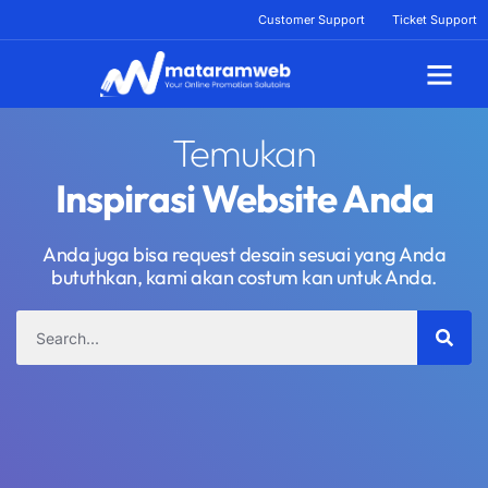
Lewati
Customer Support
Ticket Support
ke
konten
Tentang Kami
Temukan
Inspirasi Website Anda
Anda juga bisa request desain sesuai yang Anda
bututhkan, kami akan costum kan untuk Anda.
Search