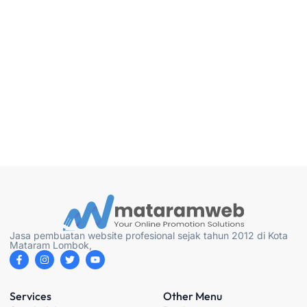
Jasa pembuatan website profesional sejak tahun 2012 di Kota
Mataram Lombok,
F
I
T
Y
a
n
w
o
c
s
i
u
e
t
t
t
b
a
t
u
Services
Other Menu
o
g
e
b