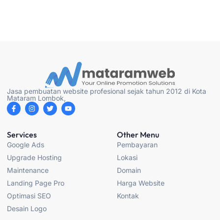
Jasa pembuatan website profesional sejak tahun 2012 di Kota
Mataram Lombok,
F
I
T
Y
a
n
w
o
c
s
i
u
e
t
t
t
b
a
t
u
Services
Other Menu
o
g
e
b
Google Ads
Pembayaran
o
r
r
e
k
a
Upgrade Hosting
Lokasi
-
m
f
Maintenance
Domain
Landing Page Pro
Harga Website
Optimasi SEO
Kontak
Desain Logo