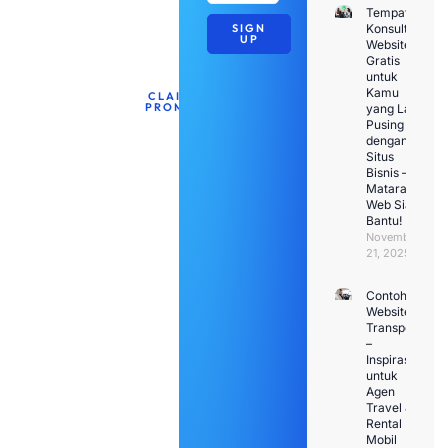
bulan
Tempat
SIGN
Konsultasi
ini.
UP
Website
Gratis
untuk
Kamu
CLAIM
PROMO
yang Lagi
Pusing
dengan
Situs
Bisnis –
Mataram
Web Siap
Bantu!
November
21, 2025
Contoh
Website
Transport
–
Inspirasi
untuk
Agen
Travel &
Rental
Mobil