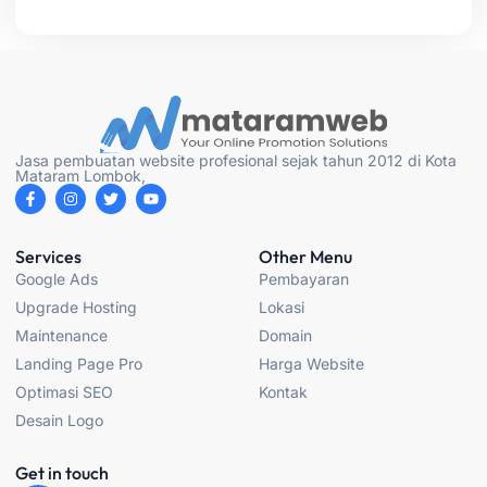
Jasa pembuatan website profesional sejak tahun 2012 di Kota
Mataram Lombok,
F
I
T
Y
a
n
w
o
c
s
i
u
e
t
t
t
b
a
t
u
Services
Other Menu
o
g
e
b
Google Ads
Pembayaran
o
r
r
e
k
a
Upgrade Hosting
Lokasi
-
m
f
Maintenance
Domain
Landing Page Pro
Harga Website
Optimasi SEO
Kontak
Desain Logo
Get in touch