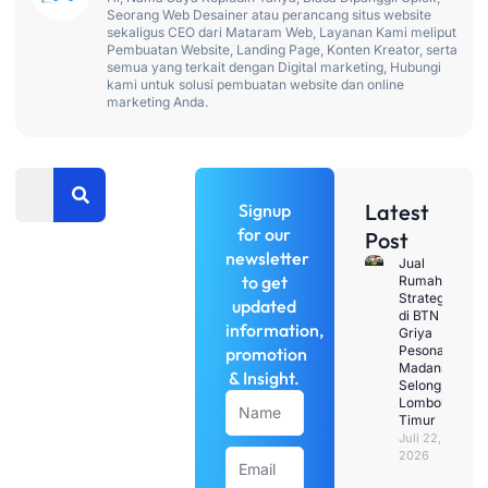
Seorang Web Desainer atau perancang situs website
sekaligus CEO dari Mataram Web, Layanan Kami meliput
Pembuatan Website, Landing Page, Konten Kreator, serta
semua yang terkait dengan Digital marketing, Hubungi
kami untuk solusi pembuatan website dan online
marketing Anda.
Search
Latest
Signup
for our
Post
newsletter
Penawaran
Jual
to get
Rumah
Terbatas
Strategis
updated
di BTN
Dapatkan
information,
Griya
discount
Pesona
promotion
Madani
untuk
& Insight.
Selong,
jasa
Name
Lombok
Timur
pembuatan
Juli 22,
web
Email
2026
untuk