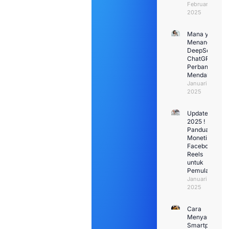
Februari 1,
2025
Mana yang
Menang:
DeepSeek VS
ChatGPT?
Perbandingan
Mendalam
Januari 30,
2025
Update
2025 !
Panduan
Monetisasi
Facebook
Reels
untuk
Pemula
Januari 29,
2025
Cara
Menyambung
Smartphone k